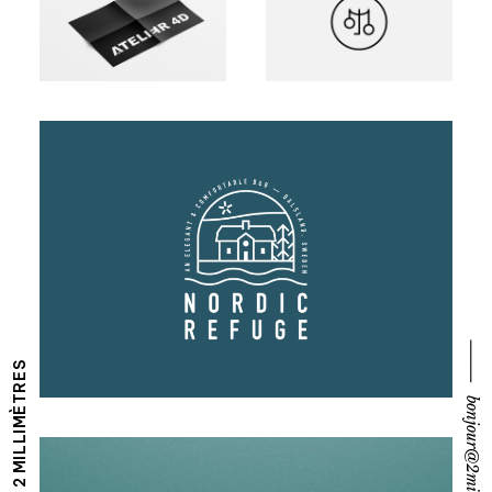
⸻ bonjour@2millimetres.be
⸻ 2 MILLIMÈTRES