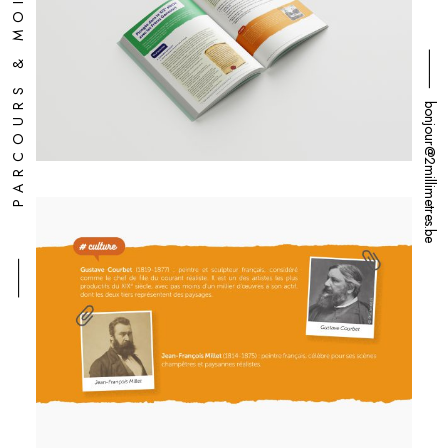
⸻ PARCOURS & MOI
⸻ bonjour@2millimetres.be