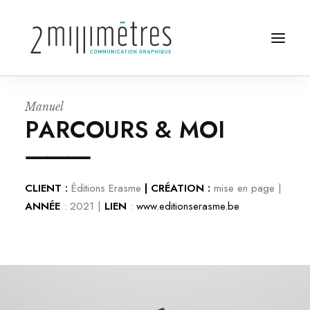
M
a
n
u
e
l
Projets
P
A
R
C
O
U
R
S
&
M
O
I
⸻
Agence
CLIENT :
Éditions Erasme
|
CRÉATION
:
mise en page |
Contact
ANNÉE
: 2021 |
LIEN
:
www.editionserasme.be