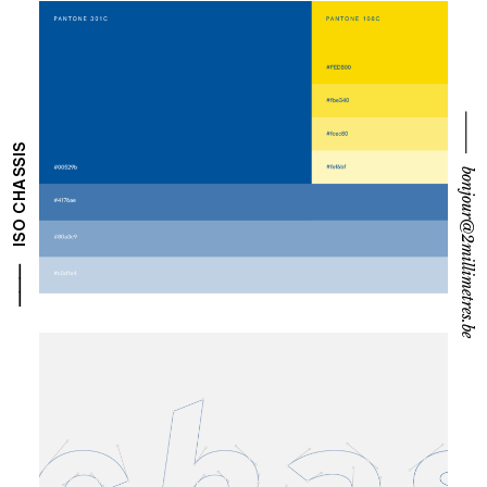
⸻ bonjour@2millimetres.be
⸻ ISO CHASSIS