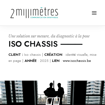
U
n
e
s
o
l
u
t
i
o
n
s
u
r
m
e
s
u
r
e
,
d
u
d
i
a
g
n
o
s
t
i
c
à
l
a
p
o
s
e
Projets
I
S
O
C
H
A
S
S
I
S
⸻
Agence
CLIENT :
Iso chassis |
CRÉATION
: identité visuelle, mise
en page |
ANNÉE
: 2025 |
LIEN
:
www.isochassis.be
Contact