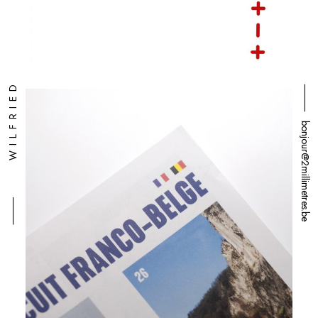
⸻ WILFRIED
⸻ bonjour@2millimetres.be