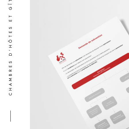
⸻ CHAMBRES D'HÔTES ET GÎTES DE WALLONIE