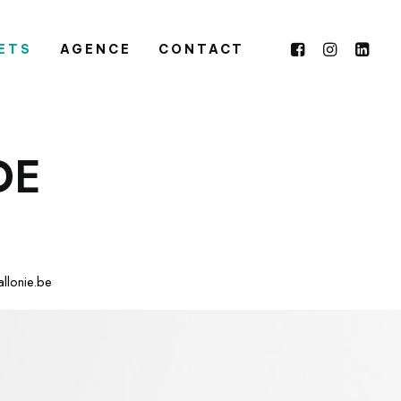
ETS
AGENCE
CONTACT
D
E
llonie.be