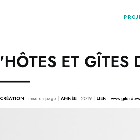
PROJ
'
H
Ô
T
E
S
E
T
G
Î
T
E
S
⸻
CR
ÉATION
: mise en page |
ANNÉE
: 2019 |
LIEN
:
www.gitesdewa