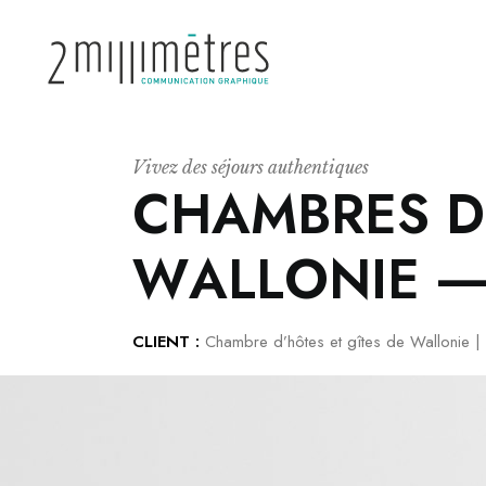
V
i
v
e
z
d
e
s
s
é
j
o
u
r
s
a
u
t
h
e
n
t
i
q
u
e
s
C
H
A
M
B
R
E
S
D
W
A
L
L
O
N
I
E
CLIENT :
Chambre d’hôtes et gîtes de Wallonie |